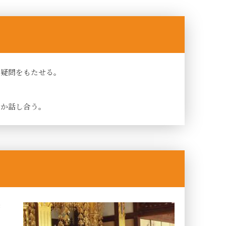
う疑問をもたせる。
るか話し合う。
学