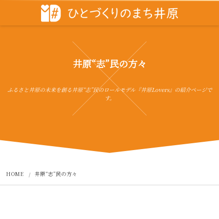
井原“志”民の方々
ふるさと井原の未来を創る井原“志”民のロールモデル『井原Lovers』の紹介ページで
す。
HOME
井原“志”民の方々