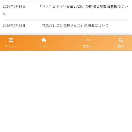
『コノユビトマレ合宿2026』の開催と参加者募集につい
2026年6月18日
て
「井原おしごと体験フェス」の開催について
2026年5月25日
See more
メニュー
ホーム
先頭へ
検索
〒715-0014 岡山県井原市七日市町12-1 アクティブライフ井原内
井原市教育委員会 生涯学習課
©
2021 - 2026
Ibara City. All Rights Reserved.