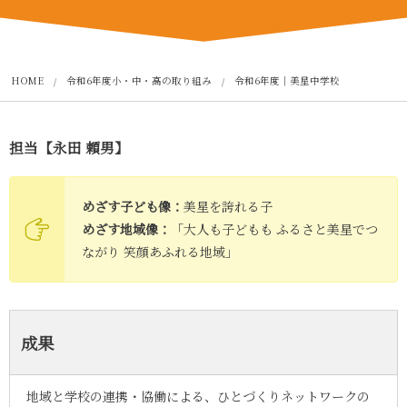
HOME
令和6年度小・中・高の取り組み
令和6年度｜美星中学校
担当【
永田 頼男
】
めざす子ども像：
美星を誇れる子
めざす地域像：
「大人も子どもも ふるさと美星でつ
ながり 笑顔あふれる地域」
成果
地域と学校の連携・協働による、ひとづくりネットワークの